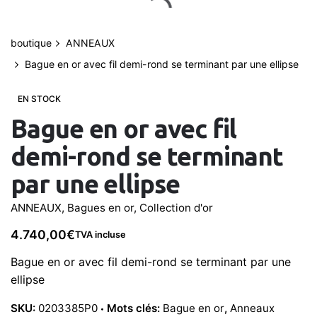
Aller
au
contenu
boutique
ANNEAUX
0
Bague en or avec fil demi-rond se terminant par une ellipse
Mon compte
0,00
€
EN STOCK
Bague en or avec fil
demi-rond se terminant
par une ellipse
ANNEAUX
,
Bagues en or
,
Collection d'or
4.740,00
€
TVA incluse
Bague en or avec fil demi-rond se terminant par une
ellipse
SKU:
0203385P0
Mots clés:
Bague en or
,
Anneaux