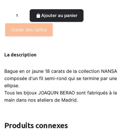
quantité
Ajouter au panier
de
Anillo
Guide des tailles
de
Oro
de
La description
hilo
media
caña
Bague en or jaune 18 carats de la collection NANSA
terminando
composée d'un fil semi-rond qui se termine par une
en
ellipse.
elipse
Tous les bijoux JOAQUIN BERAO sont fabriqués à la
main dans nos ateliers de Madrid.
Produits connexes