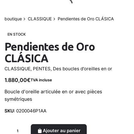
Aller
au
contenu
boutique
CLASSIQUE
Pendientes de Oro CLÁSICA
0
Mon compte
0,00
€
EN STOCK
Pendientes de Oro
CLÁSICA
CLASSIQUE
,
PENTES
,
Des boucles d'oreilles en or
1.880,00
€
TVA incluse
Boucle d'oreille articulée en or avec pièces
symétriques
SKU:
0200046P1AA
quantité
Ajouter au panier