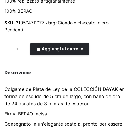
100% realizzato artigianalmente
100% BERAO
SKU:
2105047P0ZZ
tag:
Ciondolo placcato in oro
,
Pendenti
Colgante
Aggiungi al carrello
de
plata
vermeil
Descrizione
DAYAK
quantità
Colgante de Plata de Ley de la COLECCIÓN DAYAK en
forma de escudo de 5 cm de largo, con baño de oro
de 24 quilates de 3 micras de espesor.
Firma BERAO incisa
Consegnato in un'elegante scatola, pronto per essere