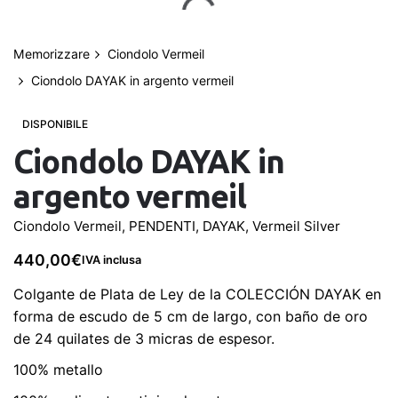
Salta
al
contenuto
Memorizzare
Ciondolo Vermeil
Ciondolo DAYAK in argento vermeil
0
Il mio account
0,00
€
DISPONIBILE
Ciondolo DAYAK in
argento vermeil
Ciondolo Vermeil
,
PENDENTI
,
DAYAK
,
Vermeil Silver
440,00
€
IVA inclusa
Colgante de Plata de Ley de la COLECCIÓN DAYAK en
forma de escudo de 5 cm de largo, con baño de oro
de 24 quilates de 3 micras de espesor.
100% metallo