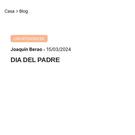
saltar
al
0
Casa
Blog
Mi cuenta
0,00
€
contenido
UNCATEGORIZED
Joaquín Berao
15/03/2024
DIA DEL PADRE