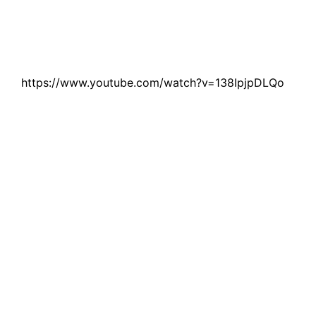
https://www.youtube.com/watch?v=138IpjpDLQo
@joaquin_beraofficial