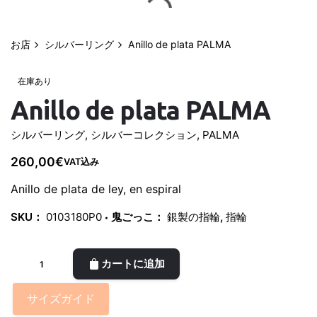
コ
ン
テ
お店
シルバーリング
Anillo de plata PALMA
0
マイアカウント
0,00
€
ン
ツ
在庫あり
に
Anillo de plata PALMA
ス
キ
シルバーリング
,
シルバーコレクション
,
PALMA
ッ
260,00
€
VAT込み
プ
Anillo de plata de ley, en espiral
SKU：
0103180P0
鬼ごっこ：
銀製の指輪
,
指輪
Anillo
カートに追加
de
plata
サイズガイド
PALMA