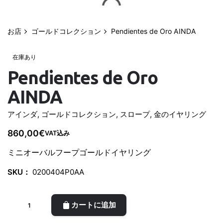
コ
ン
テ
お店
ゴールドコレクション
Pendientes de Oro AINDA
0
ン
マイアカウント
0,00
€
ツ
在庫あり
に
Pendientes de Oro
ス
AINDA
キ
ッ
アインダ
,
ゴールドコレクション
,
スロープ
,
金のイヤリング
プ
860,00
€
VAT込み
ミニオーバルフープゴールドイヤリング
SKU：
0200404P0AA
Pendientes
カートに追加
de