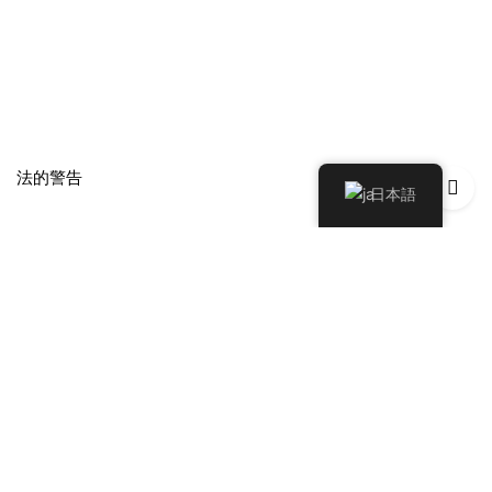
法的警告
日本語
Política de Privacidad
Política de Devoluciones y Reembolsos
クッキーポリシー
© 2026, Joaquín Berao - Taller de Joyería en Madrid.