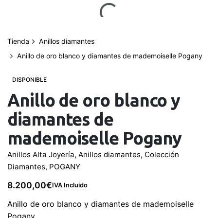
saltar
al
contenido
Tienda
Anillos diamantes
0
Mi cuenta
0,00
€
Anillo de oro blanco y diamantes de mademoiselle Pogany
DISPONIBLE
Anillo de oro blanco y
diamantes de
mademoiselle Pogany
Anillos Alta Joyería
,
Anillos diamantes
,
Colección
Diamantes
,
POGANY
8.200,00
€
IVA Incluido
Anillo de oro blanco y diamantes de mademoiselle
Pogany