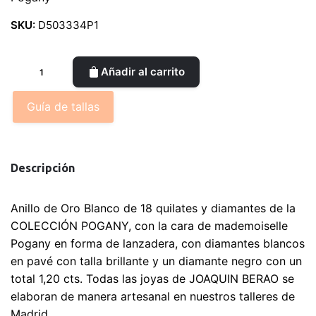
SKU:
D503334P1
Anillo
Añadir al carrito
de
oro
Guía de tallas
blanco
y
diamantes
Descripción
de
mademoiselle
Pogany
Anillo de Oro Blanco de 18 quilates y diamantes de la
cantidad
COLECCIÓN POGANY, con la cara de mademoiselle
Pogany en forma de lanzadera, con diamantes blancos
en pavé con talla brillante y un diamante negro con un
total 1,20 cts. Todas las joyas de JOAQUIN BERAO se
elaboran de manera artesanal en nuestros talleres de
Madrid.