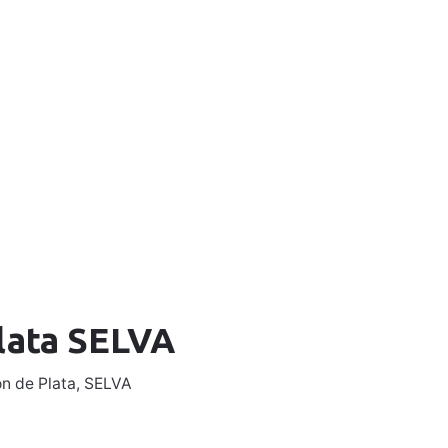
0
0,00
€
Mi Cuenta
A
plata SELVA
n de Plata
,
SELVA