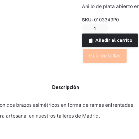
Anillo de plata abierto 
SKU:
0103349P0
Anillo
de
Añadir al carrito
plata
SELVA
Guía de tallas
cantidad
Descripción
on dos brazos asimétricos en forma de ramas enfrentadas .
 artesanal en nuestros talleres de Madrid.