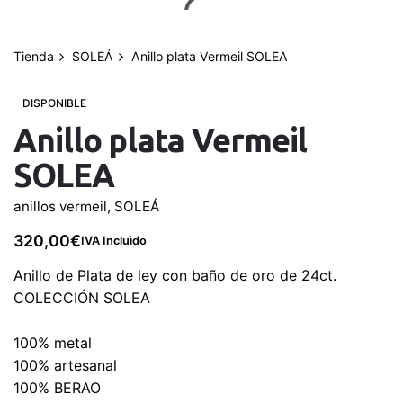
saltar
al
contenido
Tienda
SOLEÁ
Anillo plata Vermeil SOLEA
0
Mi cuenta
0,00
€
DISPONIBLE
Anillo plata Vermeil
SOLEA
anillos vermeil
,
SOLEÁ
320,00
€
IVA Incluido
Anillo de Plata de ley con baño de oro de 24ct.
COLECCIÓN SOLEA
100% metal
100% artesanal
100% BERAO