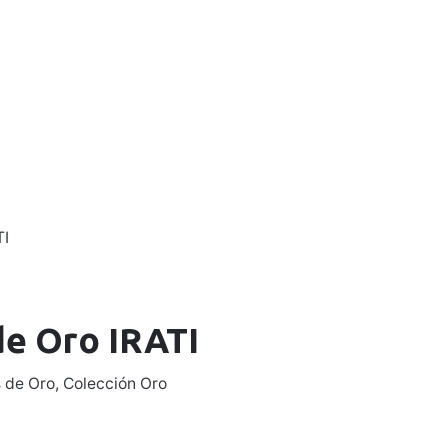
0
0,00
€
Mi Cuenta
TI
de Oro IRATI
s de Oro
,
Colección Oro