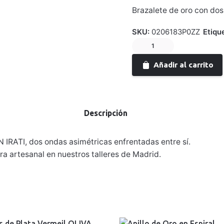
Brazalete de oro con dos
SKU:
0206183P0ZZ
Etiqu
Brazalete
de
Añadir al carrito
Oro
IRATI
cantidad
Descripción
 IRATI, dos ondas asimétricas enfrentadas entre sí.
 artesanal en nuestros talleres de Madrid.