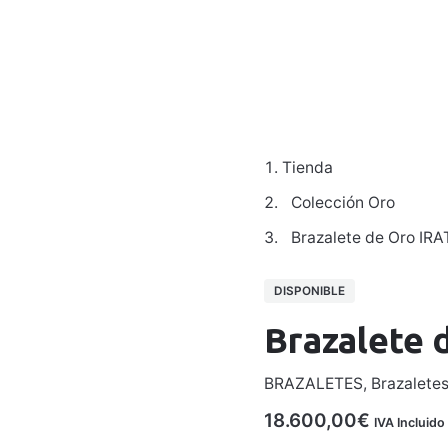
Colecciones
Para Hombre
Galería
Taller
Contacto
Tienda
Colección Oro
Brazalete de Oro IRA
DISPONIBLE
Brazalete 
BRAZALETES
,
Brazalete
18.600,00
€
IVA Incluido