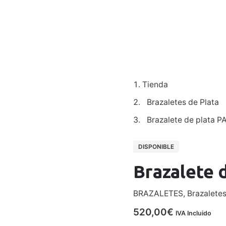
Colecciones
Para Hombre
Galería
Taller
Contacto
Tienda
Brazaletes de Plata
Brazalete de plata P
DISPONIBLE
Brazalete 
BRAZALETES
,
Brazaletes
520,00
€
IVA Incluido