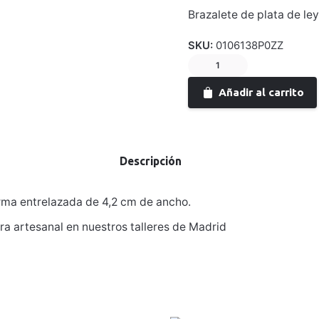
Brazalete de plata de le
SKU:
0106138P0ZZ
Brazalete
de
Añadir al carrito
plata
PAINE
cantidad
Descripción
rma entrelazada de 4,2 cm de ancho.
 artesanal en nuestros talleres de Madrid