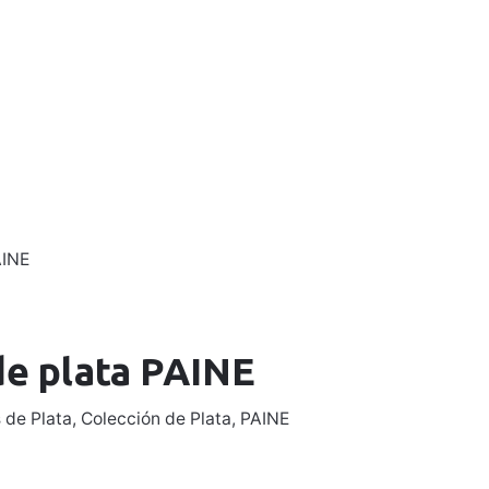
0
0,00
€
Mi Cuenta
AINE
de plata PAINE
 de Plata
,
Colección de Plata
,
PAINE