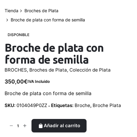
Tienda
Broches de Plata
Broche de plata con forma de semilla
DISPONIBLE
Broche de plata con
forma de semilla
BROCHES
,
Broches de Plata
,
Colección de Plata
350,00
€
IVA Incluido
Broche de plata con forma de semilla
SKU:
0104049P0ZZ
Etiquetas:
Broche
,
Broche Plata
Broche
Añadir al carrito
de