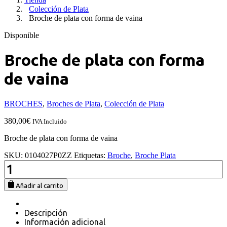
Colección de Plata
Broche de plata con forma de vaina
Disponible
Broche de plata con forma
de vaina
BROCHES
,
Broches de Plata
,
Colección de Plata
380,00
€
IVA Incluido
Broche de plata con forma de vaina
SKU:
0104027P0ZZ
Etiquetas:
Broche
,
Broche Plata
Broche
de
plata
Añadir al carrito
con
forma
de
Descripción
vaina
Información adicional