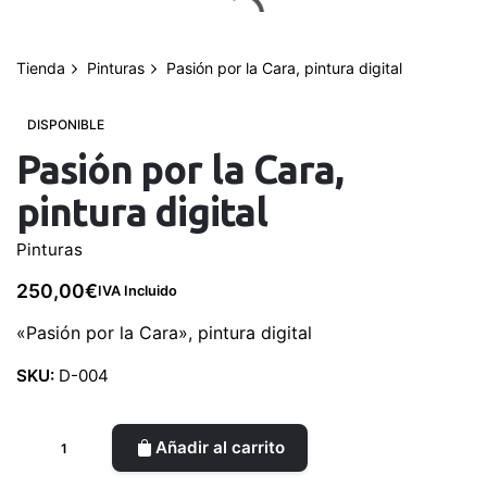
saltar
al
contenido
Tienda
Pinturas
Pasión por la Cara, pintura digital
0
Mi cuenta
0,00
€
DISPONIBLE
Pasión por la Cara,
pintura digital
Pinturas
250,00
€
IVA Incluido
«Pasión por la Cara», pintura digital
SKU:
D-004
Pasión
Añadir al carrito
por