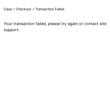
saltar
al
Casa
Checkout
Transaction Failed
0
contenido
Mi cuenta
0,00
€
Your transaction failed, please try again or contact site
support.