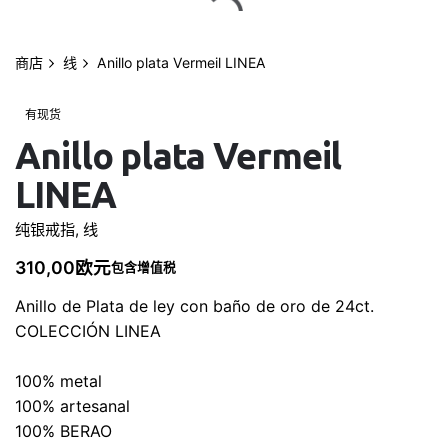
跳
到
内
商店
线
Anillo plata Vermeil LINEA
容
0
我的帐户
0,00
欧元
有现货
Anillo plata Vermeil
LINEA
纯银戒指
,
线
310,00
欧元
包含增值税
Anillo de Plata de ley con baño de oro de 24ct.
COLECCIÓN LINEA
100% metal
100% artesanal
100% BERAO