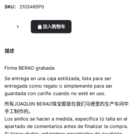
SKU：
2103485P0
Anillo
加入购物车
plata
Vermeil
LINEA
描述
数
量
Firma BERAO grabada
Se entrega en una caja estilizada, lista para ser
entregada como regalo o simplemente para ser
guardada con cariño cuando no esté en uso.
所有JOAQUIN BERAO珠宝都是在我们马德里的生产车间中
手工制作的。
Los anillos se hacen a medida, especifica tú talla en el
apartado de comentarios antes de finalizar la compra.
Si tienes dudas, estaremos encantados de ayudarte.