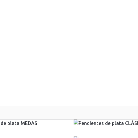
Colecciones
Para Hombre
Galería
Taller
Contacto
390,00
€
IVA Incluido
IVA Incluido
340,00
€
IVA Incluido
IVA Incluido
290,00
€
IVA Incluido
IVA Incluido