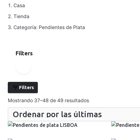
saltar
Casa
Mi cuenta
al
Tienda
contenido
Inicio
Categoría: Pendientes de Plata
Filters
Filters
Ordenado
Mostrando 37–48 de 49 resultados
320,00
€
340,00
€
IVA Incluido
por
los
410,00
€
340,00
€
IVA Incluido
últimos
350,00
€
360,00
€
IVA Incluido