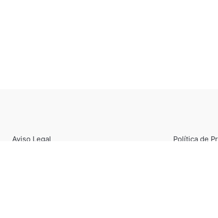
Aviso Legal
Política de P
© 2026, Joaquín Berao - Taller de Joyería en Madrid.