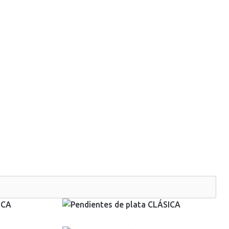
0
0,00
€
Mi Cuenta
380,00
€
IVA Incluido
300,00
€
IVA Incluido
340,00
€
IVA Incluido