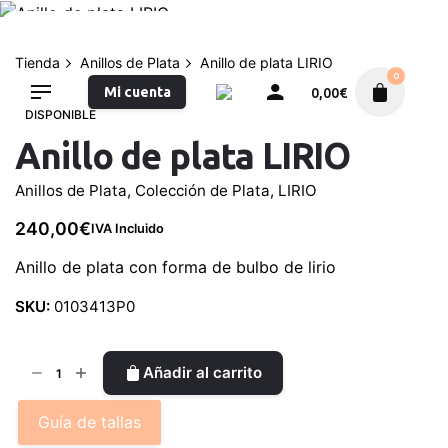
saltar
al
contenido
Tienda
Anillos de Plata
Anillo de plata LIRIO
0
Mi cuenta
0,00
€
DISPONIBLE
Anillo de plata LIRIO
Anillos de Plata
,
Colección de Plata
,
LIRIO
240,00
€
IVA Incluido
Anillo de plata con forma de bulbo de lirio
SKU:
0103413P0
Anillo
Añadir al carrito
de
plata
Guía de tallas
LIRIO