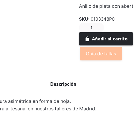
Anillo de plata con aber
SKU:
0103348P0
Anillo
de
Añadir al carrito
plata
SELVA
Guía de tallas
cantidad
Descripción
ura asimétrica en forma de hoja.
 artesanal en nuestros talleres de Madrid.