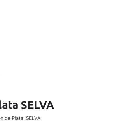
0
0,00
€
Mi Cuenta
A
plata SELVA
n de Plata
,
SELVA