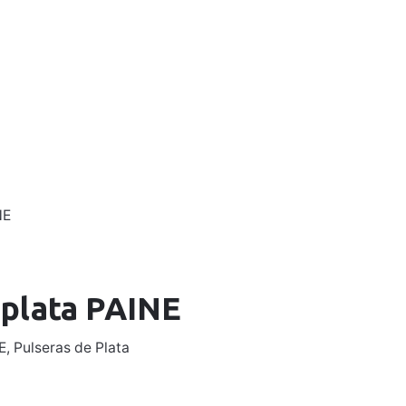
0
0,00
€
Mi Cuenta
NE
 plata PAINE
E
,
Pulseras de Plata