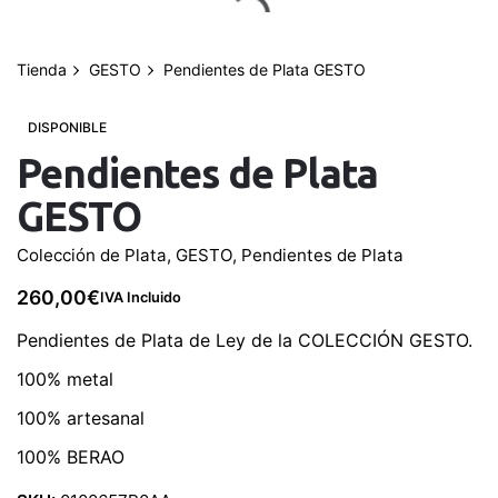
saltar
al
contenido
Tienda
GESTO
Pendientes de Plata GESTO
0
Mi cuenta
0,00
€
DISPONIBLE
Pendientes de Plata
GESTO
Colección de Plata
,
GESTO
,
Pendientes de Plata
260,00
€
IVA Incluido
Pendientes de Plata de Ley de la COLECCIÓN GESTO.
100% metal
100% artesanal
100% BERAO