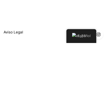
Aviso Legal
Español
Política de Privacidad
Política de Devoluciones y Reembolsos
Política de cookies
© 2026, Joaquín Berao - Taller de Joyería en Madrid.
Todos los Derechos Reservados.