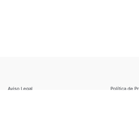
Aviso Legal
Política de P
© 2026, Joaquín Berao - Taller de Joyería en Madrid.