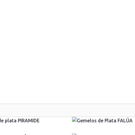
Colecciones
Para Hombre
Galería
Taller
Contacto
320,00
€
IVA Incluido
IVA Incluido
280,00
€
IVA Incluido
IVA Incluido
260,00
€
IVA Incluido
IVA Incluido